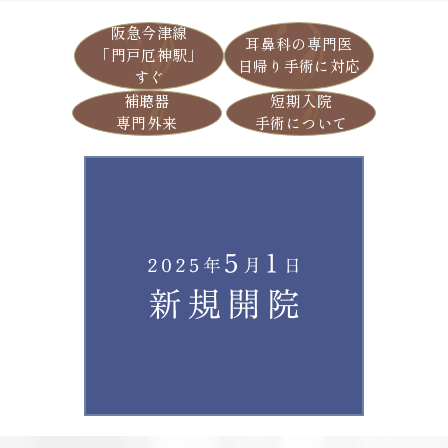
阪急今津線
耳鼻科の専門医
「門戸厄神駅」
日帰り手術に対応
すぐ
補聴器
短期入院
専門外来
手術について