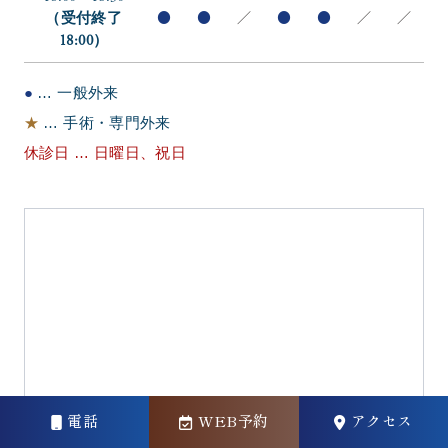
（受付終了
●
●
／
●
●
／
／
18:00）
●
… 一般外来
★
… 手術・専門外来
休診日 … 日曜日、祝日
電話
WEB予約
アクセス