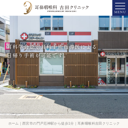
MENU
耳科学会認定耳科手術指導医による
日帰り手術が可能です。
ホーム｜西宮市の門戸厄神駅から徒歩1分｜耳鼻咽喉科吉田クリニック