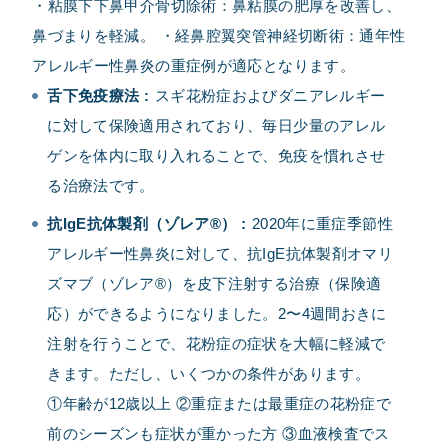
・粘膜下下鼻甲介骨切除術：鼻粘膜の肥厚を改善し、
鼻づまりを軽減。 ・経鼻腔翼突管神経切断術：通年性
アレルギー性鼻炎の重症例が適応となります。
舌下免疫療法
:
スギ花粉症およびダニアレルギー
に対して保険適用されており、毎日少量のアレル
ゲンを体内に取り入れることで、免疫を慣れさせ
る治療法です。
抗IgE抗体製剤（ゾレア®）
:
2020年に重症季節性
アレルギー性鼻炎に対して、抗IgE抗体製剤オマリ
ズマブ（ゾレア®）を皮下注射する治療（保険適
応）ができるようになりました。2〜4週間おきに
注射を行うことで、花粉症の症状を大幅に軽減で
きます。ただし、いくつかの条件があります。
①年齢が12歳以上 ②重症または最重症の花粉症で
前のシーズンも症状が重かった方 ③血液検査でス