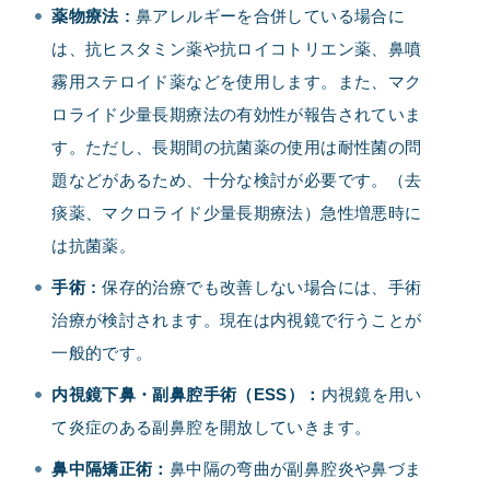
薬物療法
:
鼻アレルギーを合併している場合に
は、抗ヒスタミン薬や抗ロイコトリエン薬、鼻噴
霧用ステロイド薬などを使用します。また、マク
ロライド少量長期療法の有効性が報告されていま
す。ただし、長期間の抗菌薬の使用は耐性菌の問
題などがあるため、十分な検討が必要です。（去
痰薬、マクロライド少量長期療法）急性増悪時に
は抗菌薬。
手術
:
保存的治療でも改善しない場合には、手術
治療が検討されます。現在は内視鏡で行うことが
一般的です。
内視鏡下鼻・副鼻腔手術（ESS）：
内視鏡を用い
て炎症のある副鼻腔を開放していきます。
鼻中隔矯正術：
鼻中隔の弯曲が副鼻腔炎や鼻づま