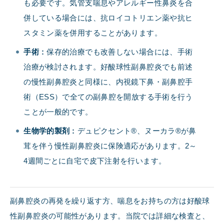
も必要です。気管支喘息やアレルギー性鼻炎を合
併している場合には、抗ロイコトリエン薬や抗ヒ
スタミン薬を併用することがあります。
手術
:
保存的治療でも改善しない場合には、手術
治療が検討されます。好酸球性副鼻腔炎でも前述
の慢性副鼻腔炎と同様に、内視鏡下鼻・副鼻腔手
術（ESS）で全ての副鼻腔を開放する手術を行う
ことが一般的です。
生物学的製剤
:
デュピクセント®、ヌーカラ®が鼻
茸を伴う慢性副鼻腔炎に保険適応があります。2～
4週間ごとに自宅で皮下注射を行います。
副鼻腔炎の再発を繰り返す方、喘息をお持ちの方は好酸球
性副鼻腔炎の可能性があります。当院では詳細な検査と、