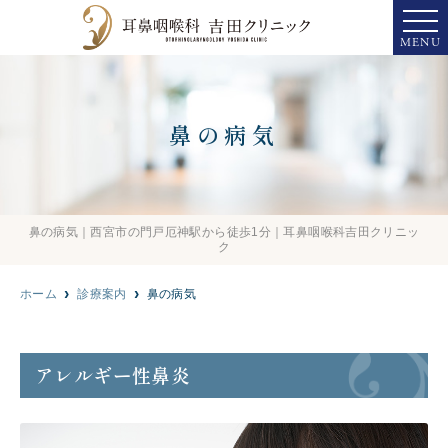
MENU
鼻の病気
鼻の病気｜西宮市の門戸厄神駅から徒歩1分｜耳鼻咽喉科吉田クリニッ
ク
ホーム
診療案内
鼻の病気
アレルギー性鼻炎