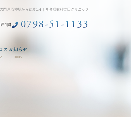
の門戸厄神駅から徒歩1分｜耳鼻咽喉科吉田クリニック
0798-51-1133
門戸1階
セス
お知らせ
SS
TOPICS