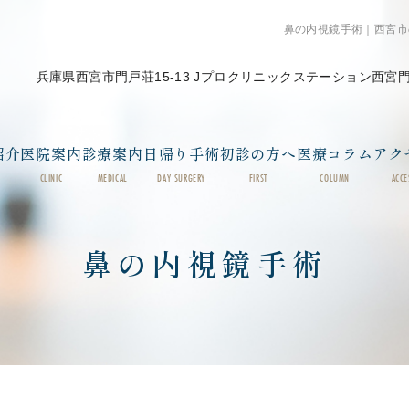
鼻の内視鏡手術｜西宮市
兵庫県西宮市門戸荘15-13 Jプロクリニックステーション西宮
紹介
医院案内
診療案内
日帰り手術
初診の方へ
医療コラム
アク
CLINIC
MEDICAL
DAY SURGERY
FIRST
COLUMN
ACCE
鼻の内視鏡手術