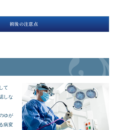
術後の注意点
して
認しな
のゆが
る病変